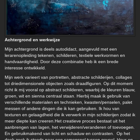
Achtergrond en werkwijze
Mijn achtergrond is deels autodidact, aangevuld met een
lerarenopleiding tekenen, schilderen, textiele werkvormen en
handvaardigheid. Door deze combinatie heb ik een brede
interesse ontwikkeld.
Mijn werk varieert van portretten, abstracte schilderijen, collages
tot driedimensionele objecten zoals draadfiguren. Op dit moment
richt ik mij vooral op abstract schilderen, waarbij de kleuren blauw,
groen, wit en sienna centraal staan. Hierbij maak ik gebruik van
verschillende materialen en technieken, kwasten/penselen, palet
messen of andere dingen die ik kan gebruiken. Ik hou van
texturen en gelaagdheid die ik verwerk in mijn schilderijen zodat ik
meer diepte kan creeren.Het creatieve proces bestaat uit het
aanbrengen van lagen, het verwijderen/veranderen of toevoegen.
En gebruikmakend van licht en schaduw en contrasten. Op het
doek zoek ik steeds naar een samenspel tussen gevoel, kleur en